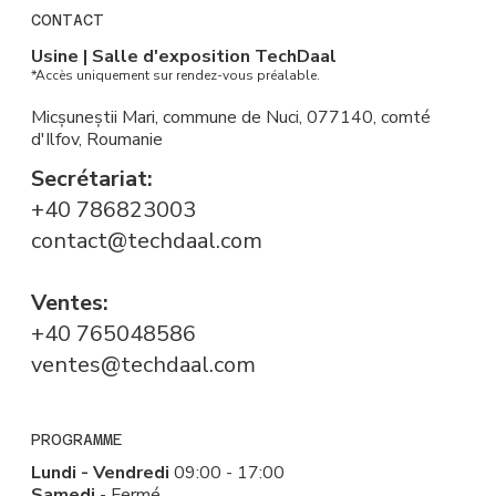
CONTACT
Usine | Salle d'exposition TechDaal
*Accès uniquement sur rendez-vous préalable.
Micșuneștii Mari, commune de Nuci, 077140, comté
d'Ilfov, Roumanie
Secrétariat:
+40 786823003
contact@techdaal.com
Ventes:
+40 765048586
ventes@techdaal.com
PROGRAMME
Lundi - Vendredi
09:00 - 17:00
Samedi
- Fermé