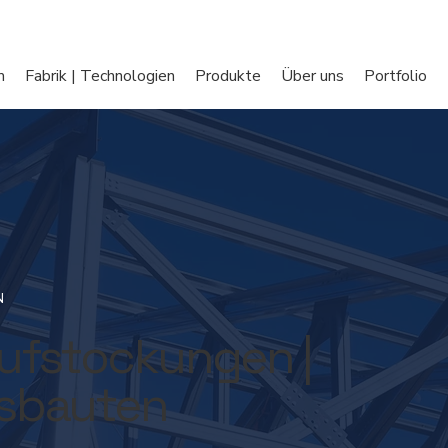
Fabrikbesichtigung
Präsentation
Zertifizier
m
Fabrik | Technologien
Produkte
Über uns
Portfolio
N
Aufstockungen |
sbauten