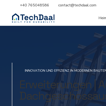
+40 765048586
contact@techdaal.com
Hei
INNOVATION UND EFFIZIENZ IN MODERNEN BAUTE
Erweiterungen | 
Dachgeschossau